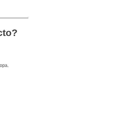
cto?
opa.