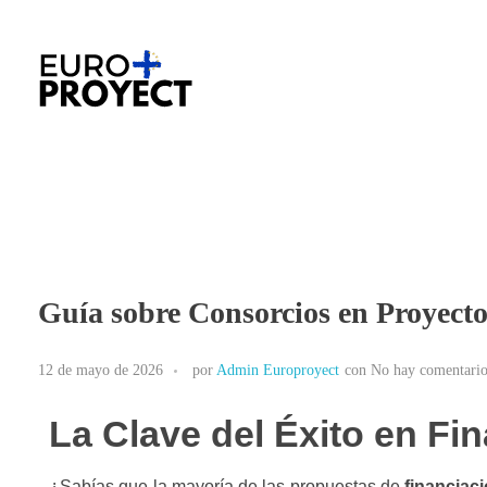
Europroyectosplus.com
Agencia de asesoramiento en proyectos Europeos
Guía sobre Consorcios en Proyect
12 de mayo de 2026
por
Admin Europroyect
con
No hay comentario
La Clave del Éxito en Fi
¿Sabías que la mayoría de las propuestas de
financiac