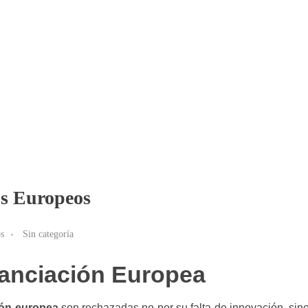
os Europeos
s
Sin categoría
nanciación Europea
ión europea
son rechazadas no por su falta de innovación, sin