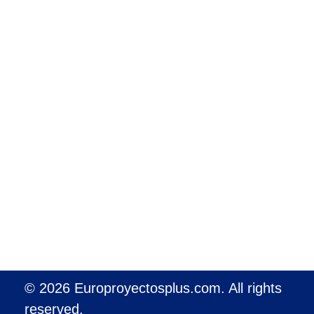
NUESTRA AGENCIA
Servicios
Europroyect
últimas noticias
Ayuntamientos y Comarcas
Empresas y Autónomos
© 2026 Europroyectosplus.com. All rights
reserved.