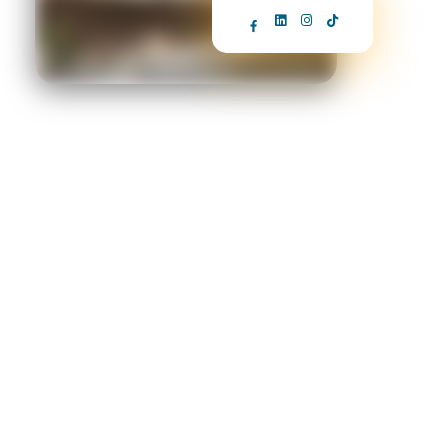
PROYECT+
EURO
AGENCIA DE
ASESORAMIENTO EN
PROYECTOS EUROPEOS
EuroProyectos+ es una oficina especializada que apoya a
Ayuntamientos, Comarcas y Empresas en la identificación y
diseño de proyectos que pueden beneficiarse de
financiación Estatal o Europea. Nuestra labor se centra en
simplificar el acceso a estos recursos, superar barreras