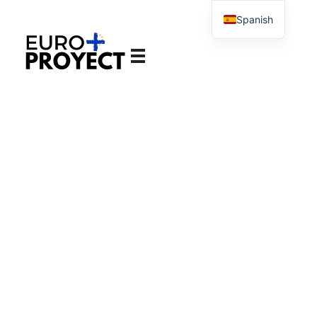
Spanish
English
Europroyectosplus.com
Agencia de asesoramiento en proyectos Europeos