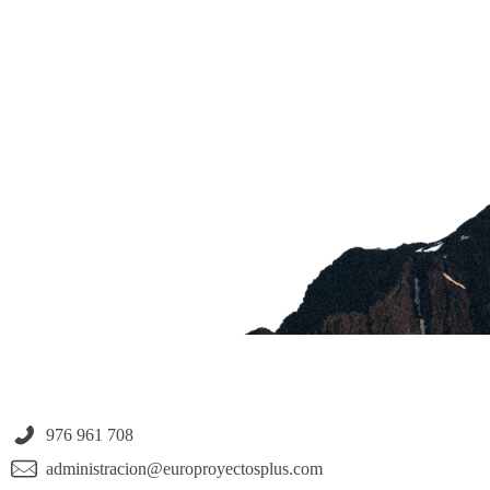
976 961 708
administracion@europroyectosplus.com