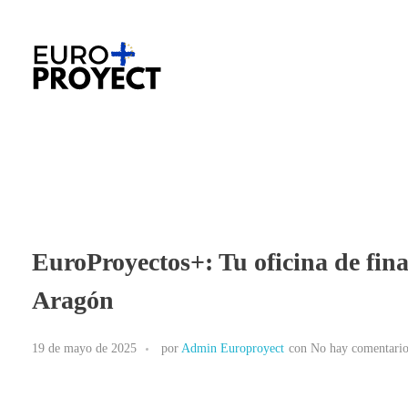
Europroyectosplus.com
Agencia de asesoramiento en proyectos Europeos
EuroProyectos+: Tu oficina de fina
Aragón
19 de mayo de 2025
por
Admin Europroyect
con
No hay comentario