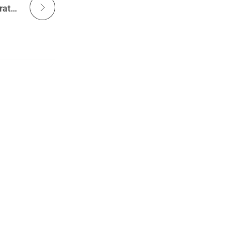
EuroProyectos+ y FADEMUR: Una alianza estratégica para transformar el medio rural y empoderar a las mujeres