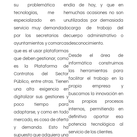
día de hoy, y que en
su problemática en
muchas ocasiones no son
tecnologías, me he
utilizadas por demasiada
especializado en un
carga de trabajo del
servicio muy demandado
cuerpo administrativo o
por los secretarios de
desconocimiento.
ayuntamientos y comarcas
que es el usar plataformas
Desde el área de
que deben gestionar, como
informática construimos
es la Plataforma de
las herramientas para
Contratos del Sector
facilitar el trabajo en la
Público, entre otras. Tienen
propia empresa y
una alta exigencia en
buscamos la innovación en
digitalizar sus gestiones y
los propios procesos
poco tiempo para
internos, permitiendo en
adaptarse, y como en todo
definitiva aportar esa
mercado, es cosa de oferta
potencia tecnológica al
y demanda. Esto ha
servicio de los clientes.
supuesto que adquiera una