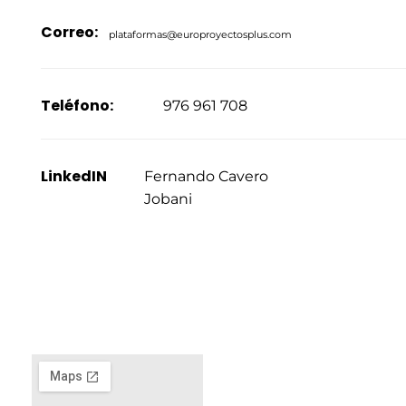
Correo:
plataformas@europroyectosplus.com
Teléfono:
976 961 708
LinkedIN
Fernando Cavero
Jobani
EURO
PROYEC