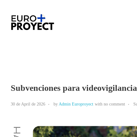
Europroyectosplus.com
Agencia de asesoramiento en proyectos Europeos
Subvenciones para videovigilancia
30 de April de 2026
by
Admin Europroyect
with
no comment
S